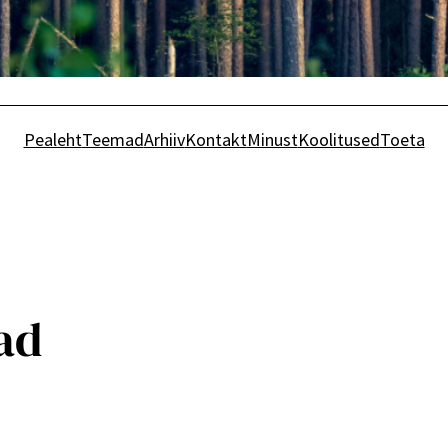
Pealeht
Teemad
Arhiiv
Kontakt
Minust
Koolitused
Toeta
ad