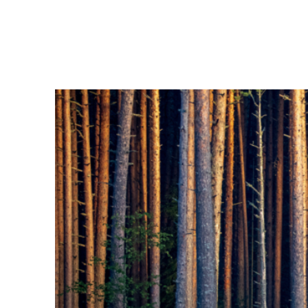
Liigu
sisu
juurde