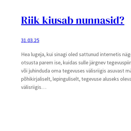
Riik kiusab nunnasid?
31.03.25
Hea lugeja, kui sinagi oled sattunud internetis näg
otsusta parem ise, kuidas sulle järgnev tegevuspiir
või juhinduda oma tegevuses välisriigis asuvast m
põhikirjaliselt, lepinguliselt, tegevuse aluseks o
välisriigis…