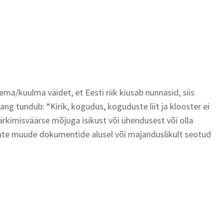
ema/kuulma väidet, et Eesti riik kiusab nunnasid, siis
ang tundub: “Kirik, kogudus, koguduste liit ja klooster ei
ärkimisväärse mõjuga isikust või ühendusest või olla
levate muude dokumentide alusel või majanduslikult seotud