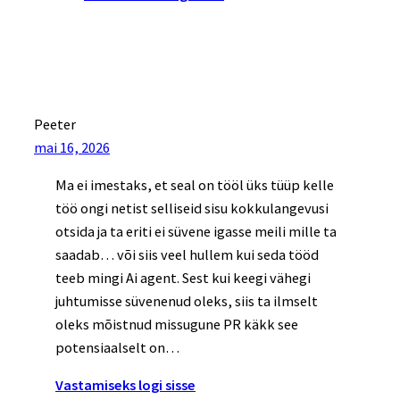
Peeter
mai 16, 2026
Ma ei imestaks, et seal on tööl üks tüüp kelle
töö ongi netist selliseid sisu kokkulangevusi
otsida ja ta eriti ei süvene igasse meili mille ta
saadab… või siis veel hullem kui seda tööd
teeb mingi Ai agent. Sest kui keegi vähegi
juhtumisse süvenenud oleks, siis ta ilmselt
oleks mõistnud missugune PR käkk see
potensiaalselt on…
Vastamiseks logi sisse