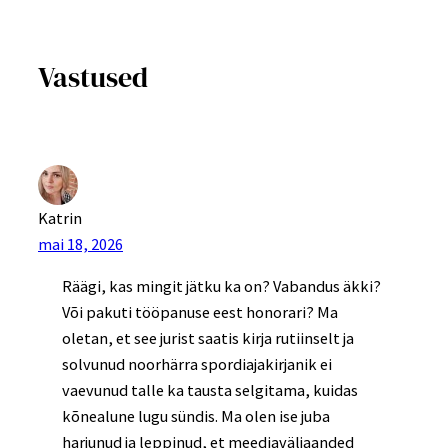
Vastused
Katrin
mai 18, 2026
Räägi, kas mingit jätku ka on? Vabandus äkki?
Või pakuti tööpanuse eest honorari? Ma
oletan, et see jurist saatis kirja rutiinselt ja
solvunud noorhärra spordiajakirjanik ei
vaevunud talle ka tausta selgitama, kuidas
kõnealune lugu sündis. Ma olen ise juba
harjunud ja leppinud, et meediaväljaanded