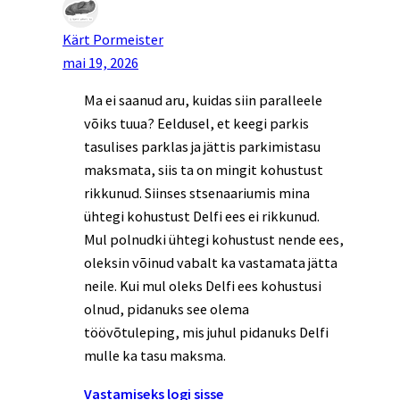
Kärt Pormeister
mai 19, 2026
Ma ei saanud aru, kuidas siin paralleele
võiks tuua? Eeldusel, et keegi parkis
tasulises parklas ja jättis parkimistasu
maksmata, siis ta on mingit kohustust
rikkunud. Siinses stsenaariumis mina
ühtegi kohustust Delfi ees ei rikkunud.
Mul polnudki ühtegi kohustust nende ees,
oleksin võinud vabalt ka vastamata jätta
neile. Kui mul oleks Delfi ees kohustusi
olnud, pidanuks see olema
töövõtuleping, mis juhul pidanuks Delfi
mulle ka tasu maksma.
Vastamiseks logi sisse