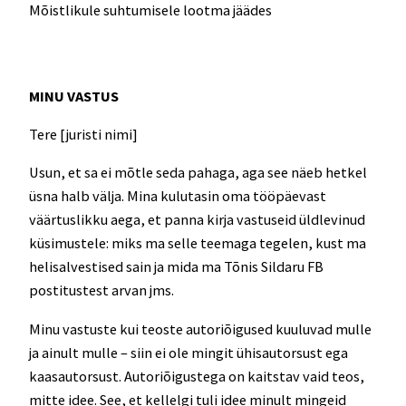
Mõistlikule suhtumisele lootma jäädes
MINU VASTUS
Tere [juristi nimi]
Usun, et sa ei mõtle seda pahaga, aga see näeb hetkel
üsna halb välja. Mina kulutasin oma tööpäevast
väärtuslikku aega, et panna kirja vastuseid üldlevinud
küsimustele: miks ma selle teemaga tegelen, kust ma
helisalvestised sain ja mida ma Tõnis Sildaru FB
postitustest arvan jms.
Minu vastuste kui teoste autoriõigused kuuluvad mulle
ja ainult mulle – siin ei ole mingit ühisautorsust ega
kaasautorsust. Autoriõigustega on kaitstav vaid teos,
mitte idee. See, et kellelgi tuli idee minult mingeid