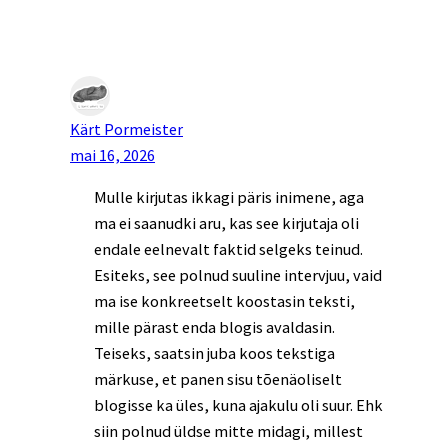
Kärt Pormeister
mai 16, 2026
Mulle kirjutas ikkagi päris inimene, aga
ma ei saanudki aru, kas see kirjutaja oli
endale eelnevalt faktid selgeks teinud.
Esiteks, see polnud suuline intervjuu, vaid
ma ise konkreetselt koostasin teksti,
mille pärast enda blogis avaldasin.
Teiseks, saatsin juba koos tekstiga
märkuse, et panen sisu tõenäoliselt
blogisse ka üles, kuna ajakulu oli suur. Ehk
siin polnud üldse mitte midagi, millest