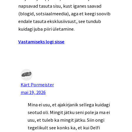
napsavad tasuta sisu, kust iganes saavad
(blogid, sotsiaalmeedia), aga et keegi soovib
endale tasuta eksklusiivsust, see tundub
kuidagi juba piiri ületamine.
Vastamiseks logi sisse
Kärt Pormeister
mai 19, 2026
Mina ei usu, et ajakirjanik sellega kuidagi
seotud oli. Mingit jätku seni pole ja ma ei
usu, et tuleb ka mingit jätku. Siin ongi
tegelikult see konks ka, et kui Delfi