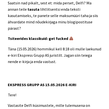
Saatsin nad pikalt, sest et: mida perset, Delfi? Ma
annan teile
tasuta
lihtlitsentsi enda teksti
kasutamiseks, te panete selle maksumüüri taha ja siis
ähvardate mind nõudekirjaga minu blogipostituse
pärast?
Tsiteerides klassikuid: get fucked
Täna (15.05.2026) hommikul kell 8:18 oli mulle laekunud
e-kiri Ekspress Grupp AS juristilt. Jagan siin teiega
nende e-kirja ja enda vastust.
EKSPRESS GRUPP AS 15.05.2026 E-KIRI
Tere!
Vastasite Delfi küsimustele, mille tulemusena on