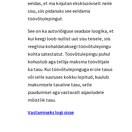
eeldas, et ma kirjutan eksklusiivselt neile
sisu, siis pidanuks see eeldama
töövõtulepingut.
See on ka autoriõiguse seaduse loogika, et
kui keegi loob nullist uut sisu teisele, siis
reeglina kohaldataksegi töövõtulepingu
kohta sätestatut. Töövõtulepingu puhul
kohustub aga tellija maksma töövõtjale
ka tasu. Kui töövõtulepinguga ei ole tasus
või selle suuruses kokku lepitud, kuulub
maksmisele tavaline tasu, selle
puudumisel aga vastavalt asjaoludele
mõistlik tasu.
Vastamiseks logi sisse