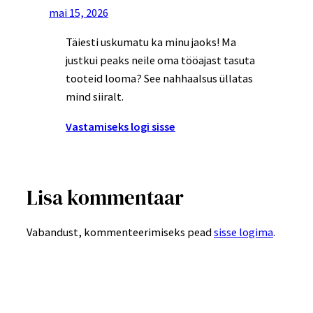
mai 15, 2026
Täiesti uskumatu ka minu jaoks! Ma
justkui peaks neile oma tööajast tasuta
tooteid looma? See nahhaalsus üllatas
mind siiralt.
Vastamiseks logi sisse
Lisa kommentaar
Vabandust, kommenteerimiseks pead
sisse logima
.