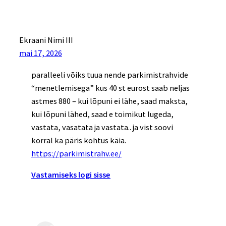
Ekraani Nimi III
mai 17, 2026
paralleeli võiks tuua nende parkimistrahvide
“menetlemisega” kus 40 st eurost saab neljas
astmes 880 – kui lõpuni ei lähe, saad maksta,
kui lõpuni lähed, saad e toimikut lugeda,
vastata, vasatata ja vastata.. ja vist soovi
korral ka päris kohtus käia.
https://parkimistrahv.ee/
Vastamiseks logi sisse