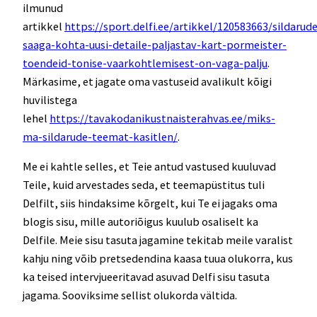
ilmunud
artikkel
https://sport.delfi.ee/artikkel/120583663/sildarude
saaga-kohta-uusi-detaile-paljastav-kart-pormeister-
toendeid-tonise-vaarkohtlemisest-on-vaga-palju
.
Märkasime, et jagate oma vastuseid avalikult kõigi
huvilistega
lehel
https://tavakodanikustnaisterahvas.ee/miks-
ma-sildarude-teemat-kasitlen/
.
Me ei kahtle selles, et Teie antud vastused kuuluvad
Teile, kuid arvestades seda, et teemapüstitus tuli
Delfilt, siis hindaksime kõrgelt, kui Te ei jagaks oma
blogis sisu, mille autoriõigus kuulub osaliselt ka
Delfile. Meie sisu tasuta jagamine tekitab meile varalist
kahju ning võib pretsedendina kaasa tuua olukorra, kus
ka teised intervjueeritavad asuvad Delfi sisu tasuta
jagama. Sooviksime sellist olukorda vältida.