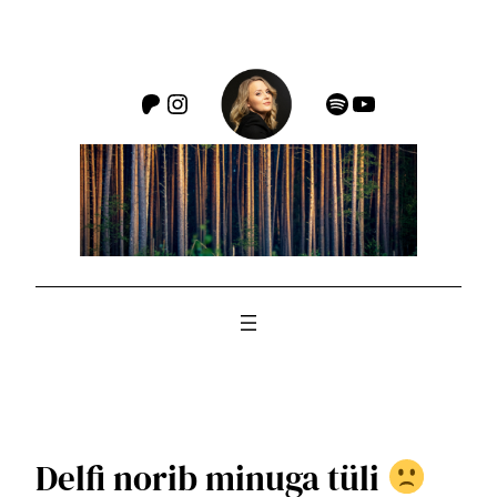
Liigu
sisu
juurde
Patreon
Instagram
Spotify
YouTube
Delfi norib minuga tüli