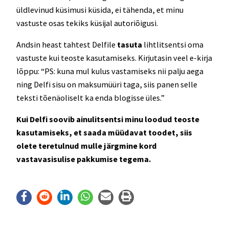
üldlevinud küsimusi küsida, ei tähenda, et minu
vastuste osas tekiks küsijal autoriõigusi.
Andsin heast tahtest Delfile
tasuta
lihtlitsentsi oma
vastuste kui teoste kasutamiseks. Kirjutasin veel e-kirja
lõppu: “PS: kuna mul kulus vastamiseks nii palju aega
ning Delfi sisu on maksumüüri taga, siis panen selle
teksti tõenäoliselt ka enda blogisse üles.”
Kui Delfi soovib ainulitsentsi minu loodud teoste
kasutamiseks, et saada müüdavat toodet, siis
olete teretulnud mulle järgmine kord
vastavasisulise pakkumise tegema.