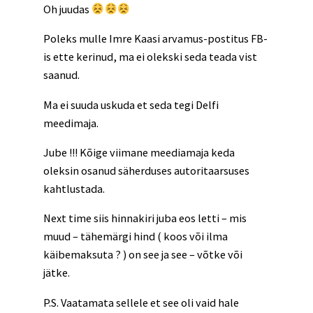
Oh juudas
Poleks mulle Imre Kaasi arvamus-postitus FB-
is ette kerinud, ma ei olekski seda teada vist
saanud.
Ma ei suuda uskuda et seda tegi Delfi
meedimaja.
Jube !!! Kõige viimane meediamaja keda
oleksin osanud säherduses autoritaarsuses
kahtlustada.
Next time siis hinnakiri juba eos letti – mis
muud – tähemärgi hind ( koos või ilma
käibemaksuta ? ) on see ja see – võtke või
jätke.
P.S. Vaatamata sellele et see oli vaid hale